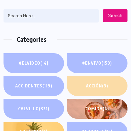
Search
Categories
#ELVIDEO
(14)
#ENVIVO
(153)
ACCIDENTES
(119)
ACCIÓN
(3)
CALVILLO
(321)
COMIDA
(4)