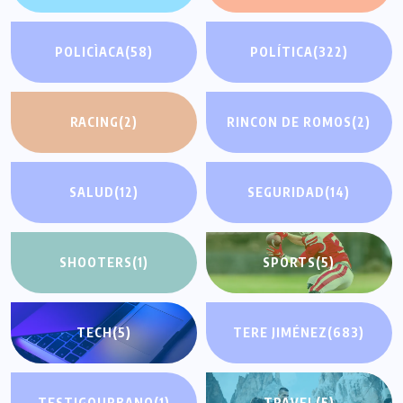
POLICÌACA
(58)
POLÍTICA
(322)
RACING
(2)
RINCON DE ROMOS
(2)
SALUD
(12)
SEGURIDAD
(14)
SHOOTERS
(1)
SPORTS
(5)
TECH
(5)
TERE JIMÉNEZ
(683)
TESTIGOURBANO
(1)
TRAVEL
(5)