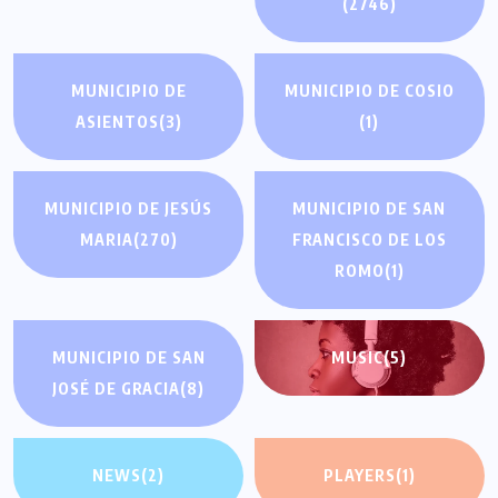
(2746)
MUNICIPIO DE
MUNICIPIO DE COSIO
ASIENTOS
(3)
(1)
MUNICIPIO DE JESÚS
MUNICIPIO DE SAN
MARIA
(270)
FRANCISCO DE LOS
ROMO
(1)
MUNICIPIO DE SAN
MUSIC
(5)
JOSÉ DE GRACIA
(8)
NEWS
(2)
PLAYERS
(1)