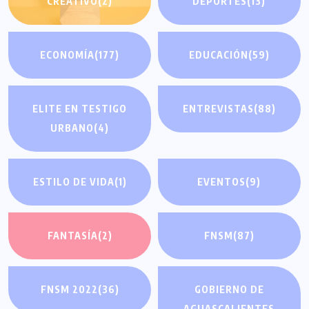
CREATIVO
(2)
DEPORTES
(13)
ECONOMÍA
(177)
EDUCACIÓN
(59)
ELITE EN TESTIGO
ENTREVISTAS
(88)
URBANO
(4)
ESTILO DE VIDA
(1)
EVENTOS
(9)
FANTASÍA
(2)
FNSM
(87)
FNSM 2022
(36)
GOBIERNO DE
AGUASCALIENTES