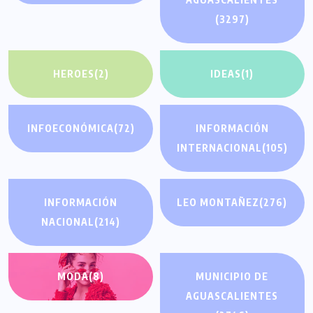
(3297)
HEROES
(2)
IDEAS
(1)
INFOECONÓMICA
(72)
INFORMACIÓN
INTERNACIONAL
(105)
INFORMACIÓN
LEO MONTAÑEZ
(276)
NACIONAL
(214)
MODA
(8)
MUNICIPIO DE
AGUASCALIENTES