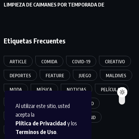
LIMPIEZA DE CAIMANES POR TEMPORADA DE
Etiquetas Frecuentes
ARTICLE
COMIDA
COVID-19
CREATIVO
DEPORTES
FEATURE
JUEGO
MALDIVES
MODA
MÚSICA
NOTICIAS
PELÍCULAS
POPULER
SALUD
SEGURIDAD
Al utilizar este sitio, usted
acepta la
TECNOLOGÍA
TRAVEL
TREND
Plítica de Privacidad
y los
Terminos de Uso
.
TRENDING
VIDEO