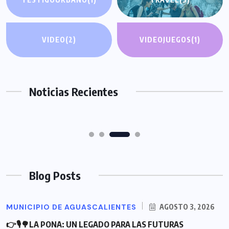
MUNICIPIO DE AGUASCALIENTES
MUNICIPIO DE AGUASCALIENTES
👉🎙REFUERZA LEO MONTAÑEZ LA
👉🎙INTENSIFICA MUNICIPIO DE
VIDEO
(2)
VIDEOJUEGOS
(1)
SINERGIA CON VECINOS DEL INFONAVIT
AGUASCALIENTES LIMPIEZA DE
MORELOS AL ESCUCHAR, ATENDER Y
CAIMANES POR TEMPORADA DE
RESOLVER SUS PETICIONES
LLUVIAS
Noticias Recientes
JULIO 30, 2026
JULIO 29, 2026
Blog Posts
MUNICIPIO DE AGUASCALIENTES
AGOSTO 3, 2026
👉🎙🌳LA PONA: UN LEGADO PARA LAS FUTURAS