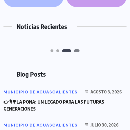
SINERGIA CON VECINOS DEL INFONAVIT
AGUASCALIENTES LIMPIEZA DE
MORELOS AL ESCUCHAR, ATENDER Y
CAIMANES POR TEMPORADA DE
RESOLVER SUS PETICIONES
LLUVIAS
Noticias Recientes
JULIO 30, 2026
JULIO 29, 2026
Blog Posts
MUNICIPIO DE AGUASCALIENTES
AGOSTO 3, 2026
👉🎙🌳LA PONA: UN LEGADO PARA LAS FUTURAS
GENERACIONES
MUNICIPIO DE AGUASCALIENTES
JULIO 30, 2026