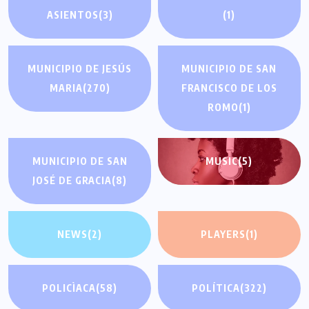
ASIENTOS
(3)
(1)
MUNICIPIO DE JESÚS
MUNICIPIO DE SAN
MARIA
(270)
FRANCISCO DE LOS
ROMO
(1)
MUNICIPIO DE SAN
MUSIC
(5)
JOSÉ DE GRACIA
(8)
NEWS
(2)
PLAYERS
(1)
POLICÌACA
(58)
POLÍTICA
(322)