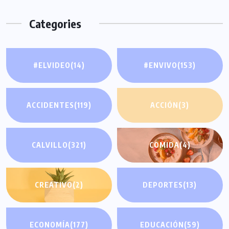
Categories
#ELVIDEO
(14)
#ENVIVO
(153)
ACCIDENTES
(119)
ACCIÓN
(3)
CALVILLO
(321)
COMIDA
(4)
CREATIVO
(2)
DEPORTES
(13)
ECONOMÍA
(177)
EDUCACIÓN
(59)