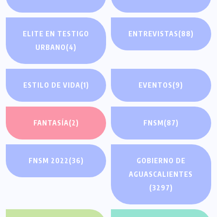
ELITE EN TESTIGO
ENTREVISTAS
(88)
URBANO
(4)
ESTILO DE VIDA
(1)
EVENTOS
(9)
FANTASÍA
(2)
FNSM
(87)
FNSM 2022
(36)
GOBIERNO DE
AGUASCALIENTES
(3297)