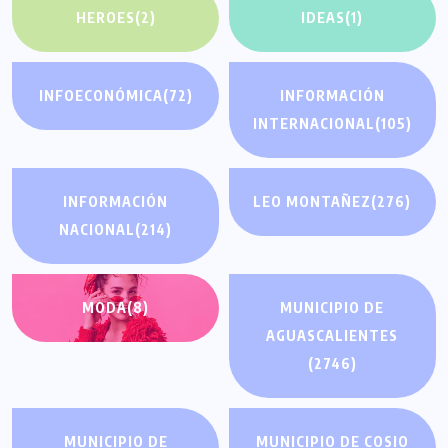
HEROES
(2)
IDEAS
(1)
INFOECONÓMICA
(72)
INFORMACIÓN
INTERNACIONAL
(105)
INFORMACIÓN
LEO MONTAÑEZ
(276)
NACIONAL
(214)
MODA
(8)
MUNICIPIO DE
AGUASCALIENTES
(2746)
MUNICIPIO DE
MUNICIPIO DE COSIO