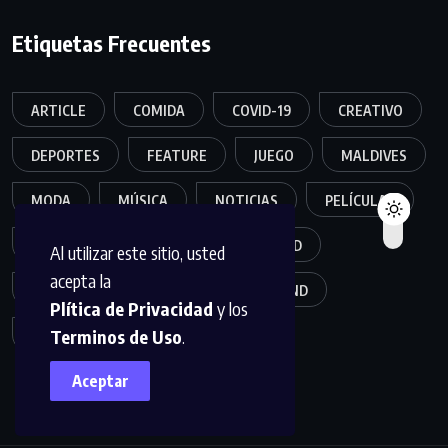
Etiquetas Frecuentes
ARTICLE
COMIDA
COVID-19
CREATIVO
DEPORTES
FEATURE
JUEGO
MALDIVES
MODA
MÚSICA
NOTICIAS
PELÍCULAS
POPULER
SALUD
SEGURIDAD
Al utilizar este sitio, usted
acepta la
TECNOLOGÍA
TRAVEL
TREND
Plítica de Privacidad
y los
Terminos de Uso
.
TRENDING
VIDEO
Aceptar