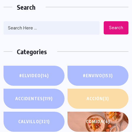
Search
Search
Categories
#ELVIDEO
(14)
#ENVIVO
(153)
ACCIDENTES
(119)
ACCIÓN
(3)
CALVILLO
(321)
COMIDA
(4)