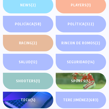
NEWS
(2)
PLAYERS
(1)
POLICÌACA
(58)
POLÍTICA
(322)
RACING
(2)
RINCON DE ROMOS
(2)
SALUD
(12)
SEGURIDAD
(14)
SHOOTERS
(1)
SPORTS
(5)
TECH
(5)
TERE JIMÉNEZ
(683)