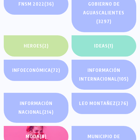
FNSM 2022
(36)
GOBIERNO DE
AGUASCALIENTES
(3297)
HEROES
(2)
IDEAS
(1)
INFOECONÓMICA
(72)
INFORMACIÓN
INTERNACIONAL
(105)
INFORMACIÓN
LEO MONTAÑEZ
(276)
NACIONAL
(214)
MODA
(8)
MUNICIPIO DE