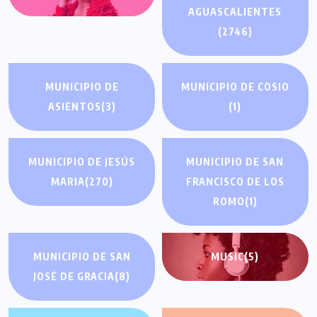
AGUASCALIENTES
(2746)
MUNICIPIO DE
MUNICIPIO DE COSIO
ASIENTOS
(3)
(1)
MUNICIPIO DE JESÚS
MUNICIPIO DE SAN
MARIA
(270)
FRANCISCO DE LOS
ROMO
(1)
MUNICIPIO DE SAN
MUSIC
(5)
JOSÉ DE GRACIA
(8)