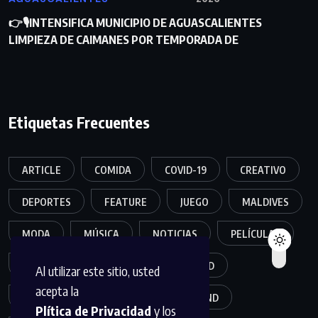
👉🎙INTENSIFICA MUNICIPIO DE AGUASCALIENTES
LIMPIEZA DE CAIMANES POR TEMPORADA DE
Etiquetas Frecuentes
ARTICLE
COMIDA
COVID-19
CREATIVO
DEPORTES
FEATURE
JUEGO
MALDIVES
MODA
MÚSICA
NOTICIAS
PELÍCULAS
POPULER
SALUD
SEGURIDAD
Al utilizar este sitio, usted
acepta la
TECNOLOGÍA
TRAVEL
TREND
Plítica de Privacidad
y los