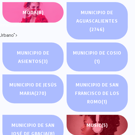
MODA
(8)
MUNICIPIO DE
AGUASCALIENTES
oIntensamente
(2746)
rbano">
MUNICIPIO DE
MUNICIPIO DE COSIO
ASIENTOS
(3)
(1)
MUNICIPIO DE JESÚS
MUNICIPIO DE SAN
MARIA
(270)
FRANCISCO DE LOS
ROMO
(1)
MUNICIPIO DE SAN
MUSIC
(5)
JOSÉ DE GRACIA
(8)