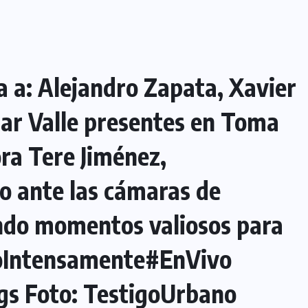
a a: Alejandro Zapata, Xavier
car Valle presentes en Toma
ra Tere Jiménez,
o ante las cámaras de
ndo momentos valiosos para
oIntensamente
#EnVivo
gs
Foto: TestigoUrbano