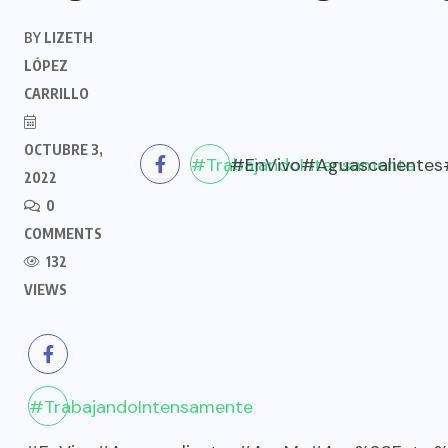
BY
LIZETH
LÓPEZ
CARRILLO
OCTUBRE 3,
#TrabajandoIntensamente
#EnVivo
#Aguascalientes
2022
0
COMMENTS
132
VIEWS
#TrabajandoIntensamente