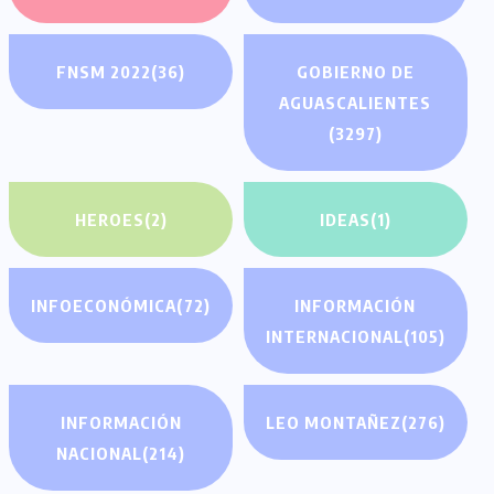
FNSM 2022
(36)
GOBIERNO DE
AGUASCALIENTES
(3297)
HEROES
(2)
IDEAS
(1)
INFOECONÓMICA
(72)
INFORMACIÓN
INTERNACIONAL
(105)
INFORMACIÓN
LEO MONTAÑEZ
(276)
NACIONAL
(214)