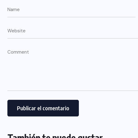
MUNICIPIO DE AGUASCALIENTES
.
👉🎙🌳LA PONA: UN LEGADO
e
PARA LAS FUTURAS
GENERACIONES
AGOSTO 3, 2026
También te puede gustar