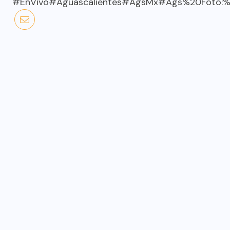
#EnVivo
#Aguascalientes
#AgsMx
#Ags%20Foto:%2