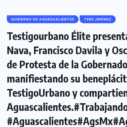
GOBIERNO DE AGUASCALIENTES
TERE JIMÉNEZ
Testigourbano Élite present
Nava, Francisco Davila y Os
de Protesta de la Gobernado
manifiestando su beneplácit
TestigoUrbano y compartie
Aguascalientes.
#Trabajand
#Aguascalientes
#AgsMx
#A