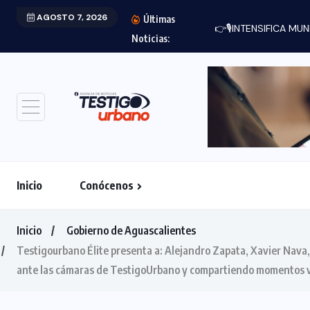
AGOSTO 7, 2026
Últimas
👉🎙INTENSIFICA MUN
Noticias:
Inicio
Conócenos
Inicio
Gobierno de Aguascalientes
Testigourbano Élite presenta a: Alejandro Zapata, Xavier Nava
ante las cámaras de TestigoUrbano y compartiendo momentos v