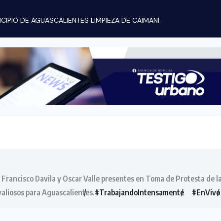
ICIPIO DE AGUASCALIENTES LIMPIEZA DE CAIMANES POR...
, Francisco Davila y Oscar Valle presentes en Toma de Protesta de 
aliosos para Aguascalientes.
#TrabajandoIntensamente
#EnVivo