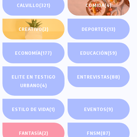
CALVILLO
(321)
COMIDA
(4)
CREATIVO
(2)
DEPORTES
(13)
ECONOMÍA
(177)
EDUCACIÓN
(59)
ELITE EN TESTIGO
ENTREVISTAS
(88)
URBANO
(4)
ESTILO DE VIDA
(1)
EVENTOS
(9)
FANTASÍA
(2)
FNSM
(87)