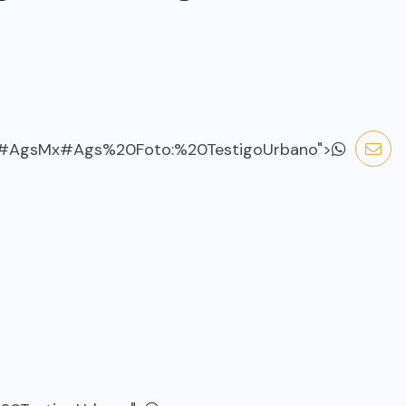
#AgsMx
#Ags%20Foto:%20TestigoUrbano">