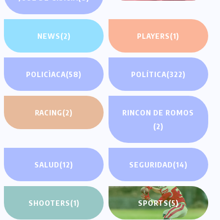
NEWS
(2)
PLAYERS
(1)
POLICÌACA
(58)
POLÍTICA
(322)
RACING
(2)
RINCON DE ROMOS
(2)
SALUD
(12)
SEGURIDAD
(14)
SHOOTERS
(1)
SPORTS
(5)