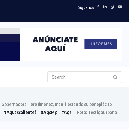
Síguenos
la Gobernadora Tere Jiménez, manifiestando su beneplácito
#Aguascalientes
#AgsMx
#Ags
Foto: TestigoUrbano