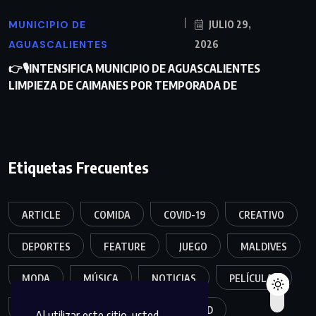
MUNICIPIO DE
JULIO 29,
AGUASCALIENTES
2026
👉🎙INTENSIFICA MUNICIPIO DE AGUASCALIENTES
LIMPIEZA DE CAIMANES POR TEMPORADA DE
Etiquetas Frecuentes
ARTICLE
COMIDA
COVID-19
CREATIVO
DEPORTES
FEATURE
JUEGO
MALDIVES
MODA
MÚSICA
NOTICIAS
PELÍCULAS
POPULER
SALUD
SEGURIDAD
Al utilizar este sitio, usted