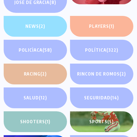
JOSÉ DE GRACIA
(8)
NEWS
(2)
PLAYERS
(1)
POLICÌACA
(58)
POLÍTICA
(322)
RACING
(2)
RINCON DE ROMOS
(2)
SALUD
(12)
SEGURIDAD
(14)
SHOOTERS
(1)
SPORTS
(5)