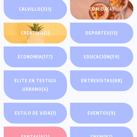
CALVILLO
(321)
COMIDA
(4)
CREATIVO
(2)
DEPORTES
(13)
ECONOMÍA
(177)
EDUCACIÓN
(59)
ELITE EN TESTIGO
ENTREVISTAS
(88)
URBANO
(4)
ESTILO DE VIDA
(1)
EVENTOS
(9)
FANTASÍA
(2)
FNSM
(87)