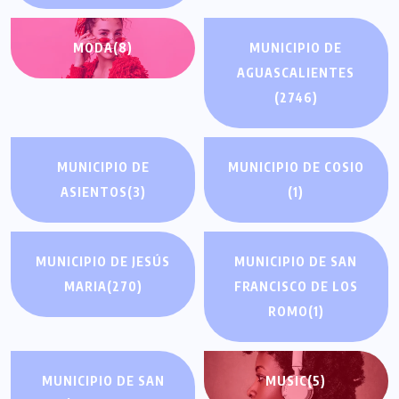
MODA
(8)
MUNICIPIO DE
AGUASCALIENTES
(2746)
MUNICIPIO DE
MUNICIPIO DE COSIO
ASIENTOS
(3)
(1)
MUNICIPIO DE JESÚS
MUNICIPIO DE SAN
MARIA
(270)
FRANCISCO DE LOS
ROMO
(1)
MUNICIPIO DE SAN
MUSIC
(5)