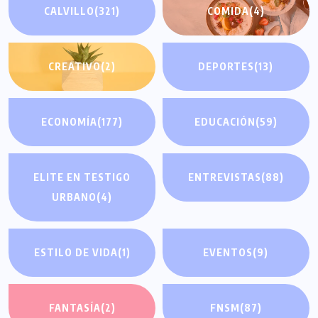
CALVILLO
(321)
COMIDA
(4)
CREATIVO
(2)
DEPORTES
(13)
ECONOMÍA
(177)
EDUCACIÓN
(59)
ELITE EN TESTIGO
ENTREVISTAS
(88)
URBANO
(4)
ESTILO DE VIDA
(1)
EVENTOS
(9)
FANTASÍA
(2)
FNSM
(87)