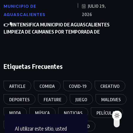
MUNICIPIO DE
JULIO 29,
AGUASCALIENTES
2026
👉🎙INTENSIFICA MUNICIPIO DE AGUASCALIENTES
LIMPIEZA DE CAIMANES POR TEMPORADA DE
Etiquetas Frecuentes
ARTICLE
COMIDA
COVID-19
CREATIVO
DEPORTES
FEATURE
JUEGO
MALDIVES
MODA
MÚSICA
NOTICIAS
PELÍCULAS
POPULER
SALUD
SEGURIDAD
Al utilizar este sitio, usted