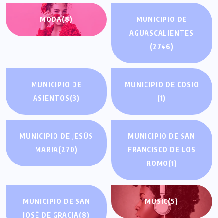
MODA
(8)
MUNICIPIO DE
AGUASCALIENTES
(2746)
MUNICIPIO DE
MUNICIPIO DE COSIO
ASIENTOS
(3)
(1)
MUNICIPIO DE JESÚS
MUNICIPIO DE SAN
MARIA
(270)
FRANCISCO DE LOS
ROMO
(1)
MUNICIPIO DE SAN
MUSIC
(5)
JOSÉ DE GRACIA
(8)