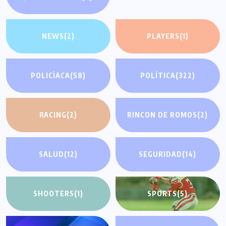
NEWS
(2)
PLAYERS
(1)
POLICÌACA
(58)
POLÍTICA
(322)
RACING
(2)
RINCON DE ROMOS
(2)
SALUD
(12)
SEGURIDAD
(14)
SHOOTERS
(1)
SPORTS
(5)