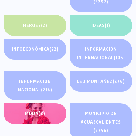
(3297)
HEROES
(2)
IDEAS
(1)
INFOECONÓMICA
(72)
INFORMACIÓN
INTERNACIONAL
(105)
INFORMACIÓN
LEO MONTAÑEZ
(276)
NACIONAL
(214)
MODA
(8)
MUNICIPIO DE
AGUASCALIENTES
(2746)