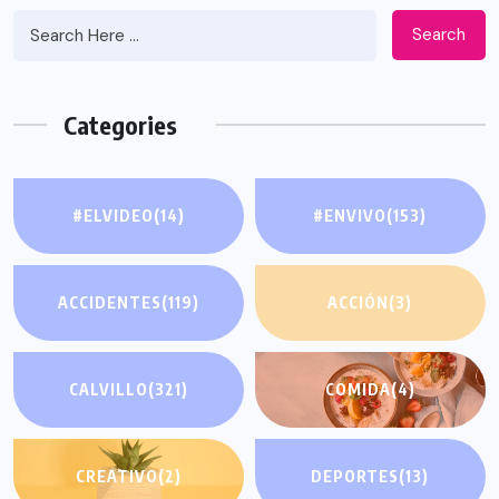
Search
Categories
#ELVIDEO
(14)
#ENVIVO
(153)
ACCIDENTES
(119)
ACCIÓN
(3)
CALVILLO
(321)
COMIDA
(4)
CREATIVO
(2)
DEPORTES
(13)