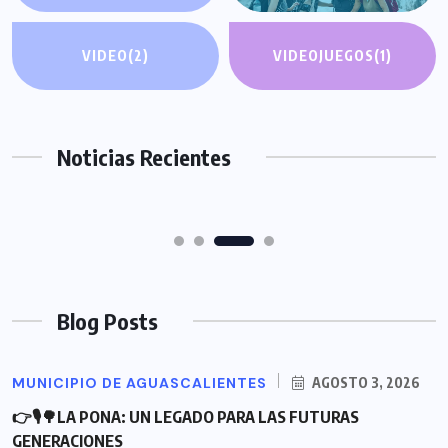
👉🎙REFUERZA LEO MONTAÑEZ LA
👉🎙INTENSIFICA MUNICIPIO DE
VIDEO
(2)
VIDEOJUEGOS
(1)
SINERGIA CON VECINOS DEL INFONAVIT
AGUASCALIENTES LIMPIEZA DE
MORELOS AL ESCUCHAR, ATENDER Y
CAIMANES POR TEMPORADA DE
RESOLVER SUS PETICIONES
LLUVIAS
Noticias Recientes
JULIO 30, 2026
JULIO 29, 2026
Blog Posts
MUNICIPIO DE AGUASCALIENTES
AGOSTO 3, 2026
👉🎙🌳LA PONA: UN LEGADO PARA LAS FUTURAS
GENERACIONES