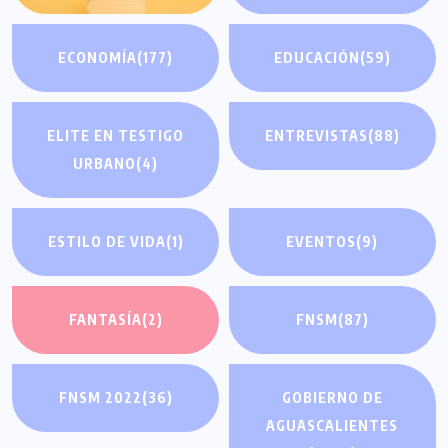
ECONOMÍA
(177)
EDUCACIÓN
(59)
ELITE EN TESTIGO
ENTREVISTAS
(88)
URBANO
(4)
ESTILO DE VIDA
(1)
EVENTOS
(9)
FANTASÍA
(2)
FNSM
(87)
FNSM 2022
(36)
GOBIERNO DE
AGUASCALIENTES