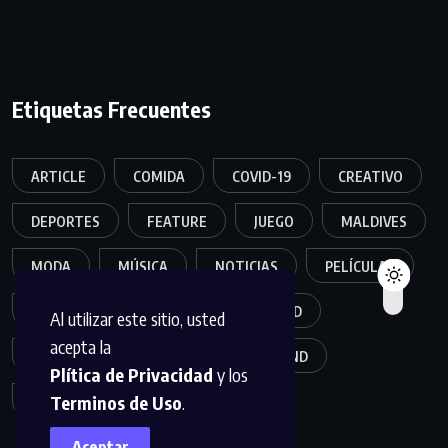
Etiquetas Frecuentes
ARTICLE
COMIDA
COVID-19
CREATIVO
DEPORTES
FEATURE
JUEGO
MALDIVES
MODA
MÚSICA
NOTICIAS
PELÍCULAS
POPULER
SALUD
SEGURIDAD
Al utilizar este sitio, usted
acepta la
TECNOLOGÍA
TRAVEL
TREND
Plítica de Privacidad
y los
Terminos de Uso
.
TRENDING
VIDEO
Aceptar